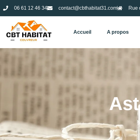
06 61 12 46 34
contact@cbthabitat31.com
Rue 
Accueil
A propos
Ast
N