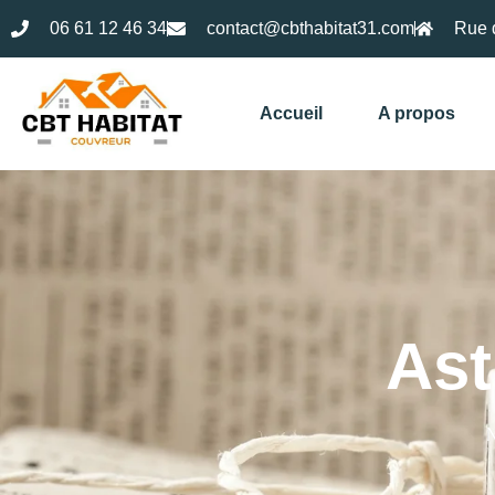
06 61 12 46 34
contact@cbthabitat31.com
Rue 
Accueil
A propos
Ast
N