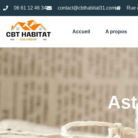
06 61 12 46 34
contact@cbthabitat31.com
Rue 
Accueil
A propos
Ast
N