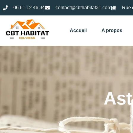
06 61 12 46 34
contact@cbthabitat31.com
Rue 
Accueil
A propos
Ast
N