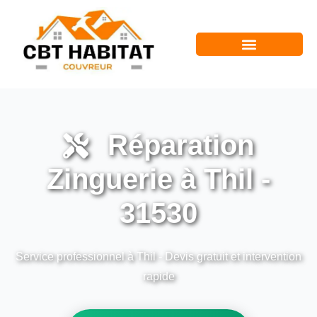
Réparation
Zinguerie à Thil -
31530
Service professionnel à Thil - Devis gratuit et intervention
rapide