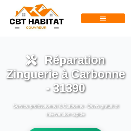
Réparation
Zinguerie à Carbonne
- 31390
Service professionnel à Carbonne - Devis gratuit et
intervention rapide