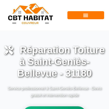
Réparation Toiture
à Saint-Geniès-
Bellevue - 31180
Service professionnel à Saint-Geniès-Bellevue - Devis
gratuit et intervention rapide