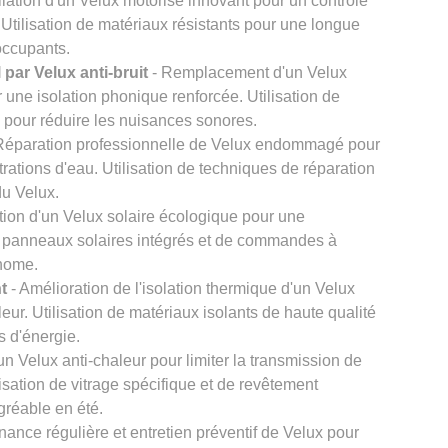
llation d'un Velux motorisé innovant pour un contrôle
. Utilisation de matériaux résistants pour une longue
 occupants.
par Velux anti-bruit
- Remplacement d'un Velux
r une isolation phonique renforcée. Utilisation de
s pour réduire les nuisances sonores.
Réparation professionnelle de Velux endommagé pour
iltrations d'eau. Utilisation de techniques de réparation
du Velux.
ation d'un Velux solaire écologique pour une
de panneaux solaires intégrés et de commandes à
onome.
t
- Amélioration de l'isolation thermique d'un Velux
leur. Utilisation de matériaux isolants de haute qualité
s d'énergie.
n Velux anti-chaleur pour limiter la transmission de
ilisation de vitrage spécifique et de revêtement
agréable en été.
nance régulière et entretien préventif de Velux pour