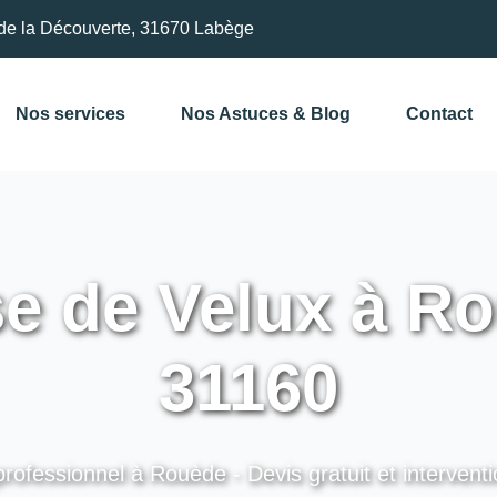
de la Découverte, 31670 Labège
Nos services
Nos Astuces & Blog
Contact
e de Velux à Ro
31160
professionnel à Rouède - Devis gratuit et interventi