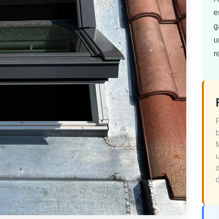
e
g
u
r
d