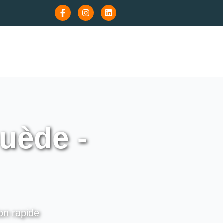
uède -
on rapide