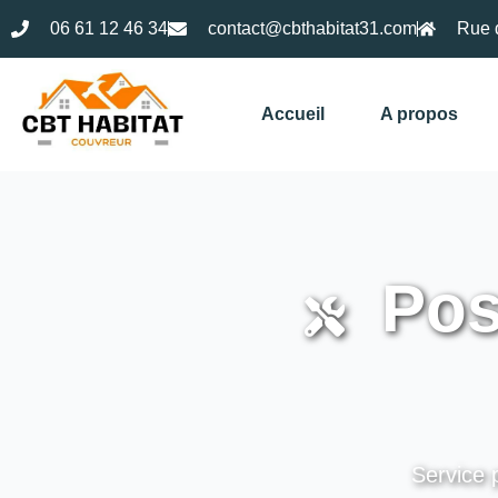
06 61 12 46 34
contact@cbthabitat31.com
Rue 
Accueil
A propos
Pos
Service 