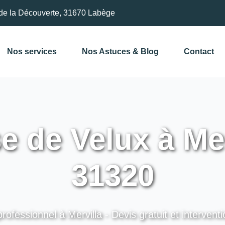
de la Découverte, 31670 Labège
Nos services
Nos Astuces & Blog
Contact
 de Velux à Mer
31320
rofessionnel à Mervilla - Devis gratuit et intervent