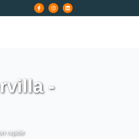
villa -
ion rapide