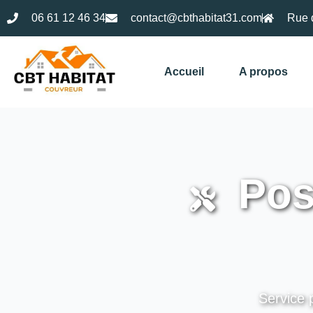
06 61 12 46 34
contact@cbthabitat31.com
Rue 
Accueil
A propos
Pose
Service p