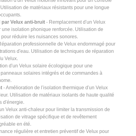
llation d'un Velux motorisé innovant pour un contrôle
. Utilisation de matériaux résistants pour une longue
 occupants.
par Velux anti-bruit
- Remplacement d'un Velux
r une isolation phonique renforcée. Utilisation de
s pour réduire les nuisances sonores.
Réparation professionnelle de Velux endommagé pour
iltrations d'eau. Utilisation de techniques de réparation
du Velux.
ation d'un Velux solaire écologique pour une
de panneaux solaires intégrés et de commandes à
onome.
t
- Amélioration de l'isolation thermique d'un Velux
leur. Utilisation de matériaux isolants de haute qualité
s d'énergie.
n Velux anti-chaleur pour limiter la transmission de
ilisation de vitrage spécifique et de revêtement
agréable en été.
nance régulière et entretien préventif de Velux pour