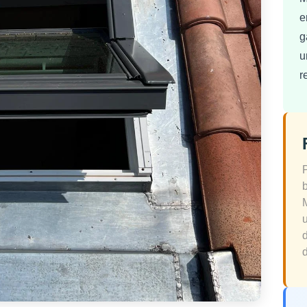
e
g
u
r
d