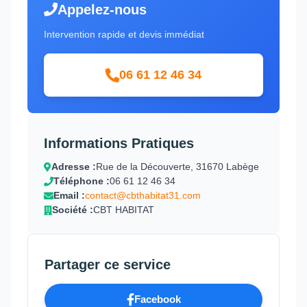
Appelez-nous
Intervention rapide et devis immédiat
06 61 12 46 34
Informations Pratiques
Adresse :
Rue de la Découverte, 31670 Labège
Téléphone :
06 61 12 46 34
Email :
contact@cbthabitat31.com
Société :
CBT HABITAT
Partager ce service
Facebook