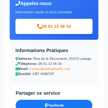
Appelez-nous
Intervention rapide et devis immédiat
06 61 12 46 34
Informations Pratiques
Adresse :
Rue de la Découverte, 31670 Labège
Téléphone :
06 61 12 46 34
Email :
contact@cbthabitat31.com
Société :
CBT HABITAT
Partager ce service
Facebook