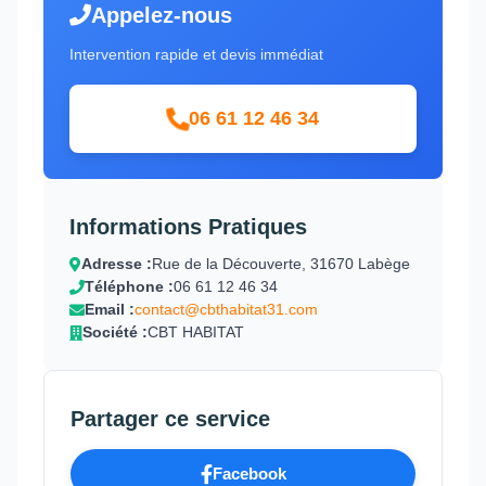
Appelez-nous
Intervention rapide et devis immédiat
06 61 12 46 34
Informations Pratiques
Adresse :
Rue de la Découverte, 31670 Labège
Téléphone :
06 61 12 46 34
Email :
contact@cbthabitat31.com
Société :
CBT HABITAT
Partager ce service
Facebook