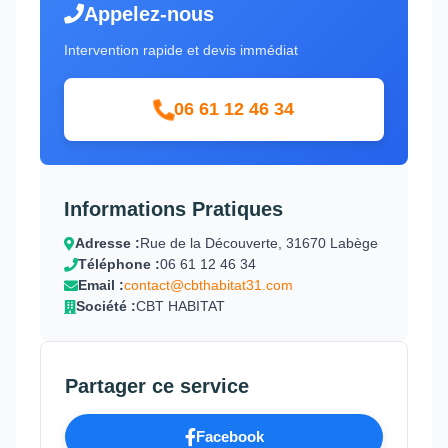
Appelez-nous
Intervention rapide et devis immédiat
06 61 12 46 34
Informations Pratiques
Adresse :
Rue de la Découverte, 31670 Labège
Téléphone :
06 61 12 46 34
Email :
contact@cbthabitat31.com
Société :
CBT HABITAT
Partager ce service
Facebook