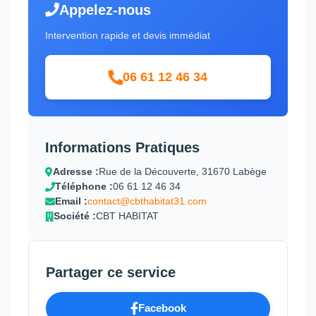
Appelez-nous
Intervention rapide et devis immédiat
06 61 12 46 34
Informations Pratiques
Adresse :
Rue de la Découverte, 31670 Labège
Téléphone :
06 61 12 46 34
Email :
contact@cbthabitat31.com
Société :
CBT HABITAT
Partager ce service
Facebook