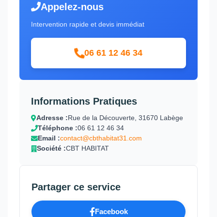
Appelez-nous
Intervention rapide et devis immédiat
06 61 12 46 34
Informations Pratiques
Adresse :
Rue de la Découverte, 31670 Labège
Téléphone :
06 61 12 46 34
Email :
contact@cbthabitat31.com
Société :
CBT HABITAT
Partager ce service
Facebook