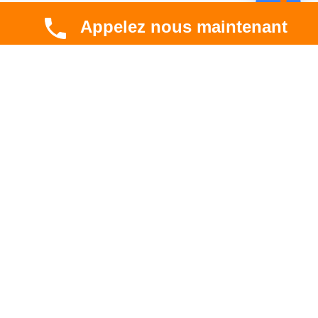
Appelez nous maintenant
CBT HABITAT
Spécialiste en rénovation électrique, thermique et
hygrométrique à Toulouse et en Occitanie.
Professionnel. Innovant. Fiable.