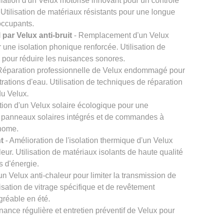
llation d'un Velux motorisé innovant pour un contrôle
. Utilisation de matériaux résistants pour une longue
 occupants.
par Velux anti-bruit
- Remplacement d'un Velux
r une isolation phonique renforcée. Utilisation de
s pour réduire les nuisances sonores.
Réparation professionnelle de Velux endommagé pour
iltrations d'eau. Utilisation de techniques de réparation
du Velux.
ation d'un Velux solaire écologique pour une
de panneaux solaires intégrés et de commandes à
onome.
t
- Amélioration de l'isolation thermique d'un Velux
leur. Utilisation de matériaux isolants de haute qualité
s d'énergie.
n Velux anti-chaleur pour limiter la transmission de
ilisation de vitrage spécifique et de revêtement
agréable en été.
nance régulière et entretien préventif de Velux pour