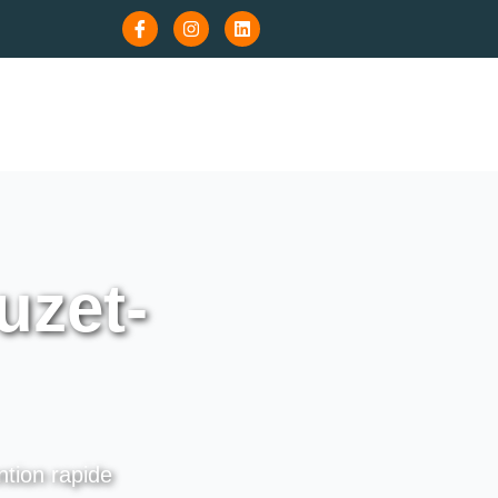
uzet-
ntion rapide