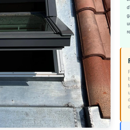
d
g
u
r
d