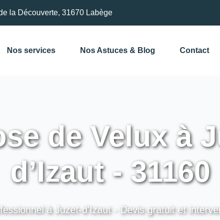
de la Découverte, 31670 Labège
Nos services
Nos Astuces & Blog
Contact
se de Velux à J
d’Izaut - 31160
fessionnel à Juzet-d'Izaut - Devis gratuit et interve