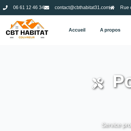
06 61 12 46 34
contact@cbthabitat31.com
Rue 
Accueil
A propos
Po
Service pro