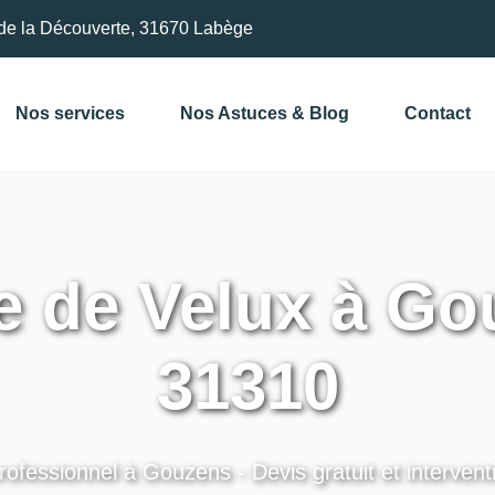
de la Découverte, 31670 Labège
Nos services
Nos Astuces & Blog
Contact
 de Velux à Go
31310
rofessionnel à Gouzens - Devis gratuit et intervent