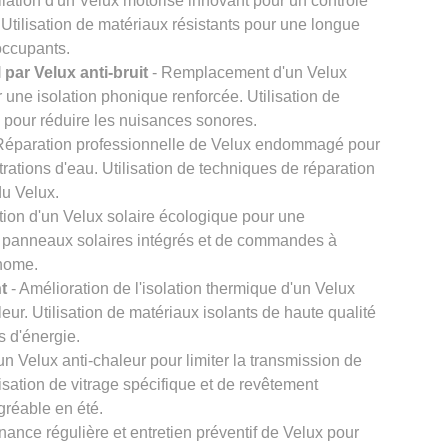
llation d'un Velux motorisé innovant pour un contrôle
. Utilisation de matériaux résistants pour une longue
 occupants.
par Velux anti-bruit
- Remplacement d'un Velux
r une isolation phonique renforcée. Utilisation de
s pour réduire les nuisances sonores.
Réparation professionnelle de Velux endommagé pour
iltrations d'eau. Utilisation de techniques de réparation
du Velux.
ation d'un Velux solaire écologique pour une
de panneaux solaires intégrés et de commandes à
onome.
t
- Amélioration de l'isolation thermique d'un Velux
leur. Utilisation de matériaux isolants de haute qualité
s d'énergie.
n Velux anti-chaleur pour limiter la transmission de
ilisation de vitrage spécifique et de revêtement
agréable en été.
nance régulière et entretien préventif de Velux pour