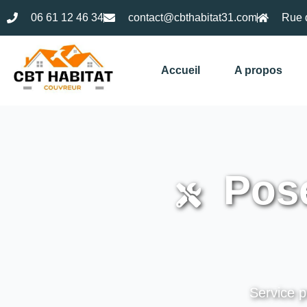
06 61 12 46 34
contact@cbthabitat31.com
Rue 
Accueil
A propos
Pose
Service p