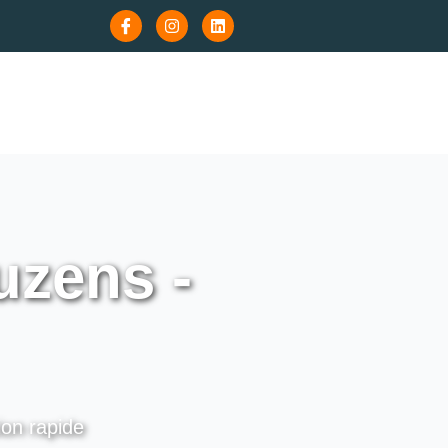
uzens -
ion rapide