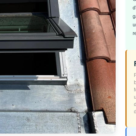
d
g
u
r
d