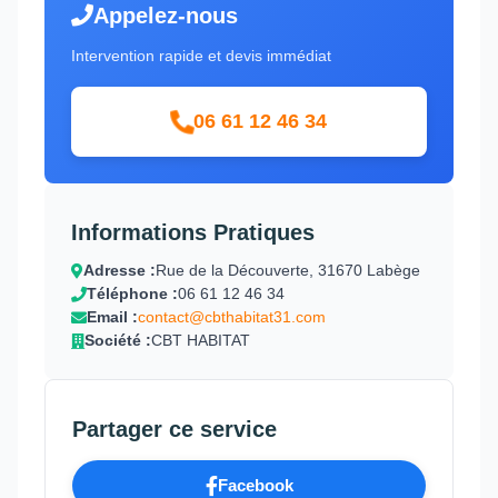
Appelez-nous
Intervention rapide et devis immédiat
06 61 12 46 34
Informations Pratiques
Adresse :
Rue de la Découverte, 31670 Labège
Téléphone :
06 61 12 46 34
Email :
contact@cbthabitat31.com
Société :
CBT HABITAT
Partager ce service
Facebook