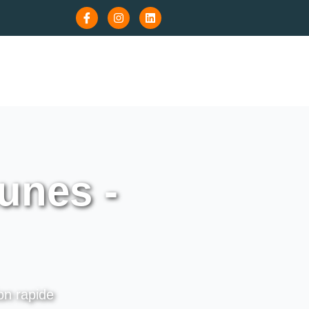
unes -
on rapide