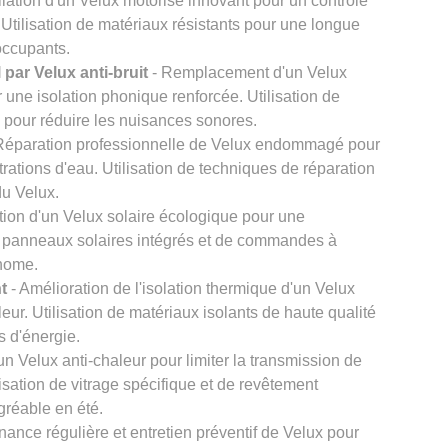
llation d'un Velux motorisé innovant pour un contrôle
. Utilisation de matériaux résistants pour une longue
 occupants.
par Velux anti-bruit
- Remplacement d'un Velux
r une isolation phonique renforcée. Utilisation de
s pour réduire les nuisances sonores.
Réparation professionnelle de Velux endommagé pour
iltrations d'eau. Utilisation de techniques de réparation
du Velux.
ation d'un Velux solaire écologique pour une
de panneaux solaires intégrés et de commandes à
onome.
t
- Amélioration de l'isolation thermique d'un Velux
leur. Utilisation de matériaux isolants de haute qualité
s d'énergie.
n Velux anti-chaleur pour limiter la transmission de
ilisation de vitrage spécifique et de revêtement
agréable en été.
nance régulière et entretien préventif de Velux pour