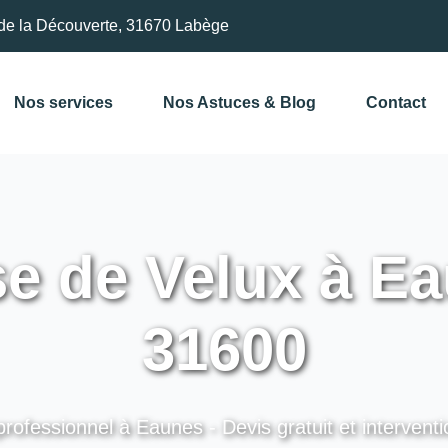
de la Découverte, 31670 Labège
Nos services
Nos Astuces & Blog
Contact
e de Velux à Ea
31600
professionnel à Eaunes - Devis gratuit et interventi