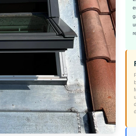
e
g
u
r
d