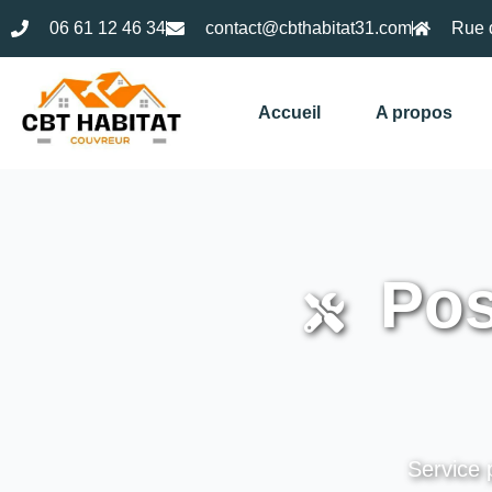
06 61 12 46 34
contact@cbthabitat31.com
Rue 
Accueil
A propos
Pos
Service 