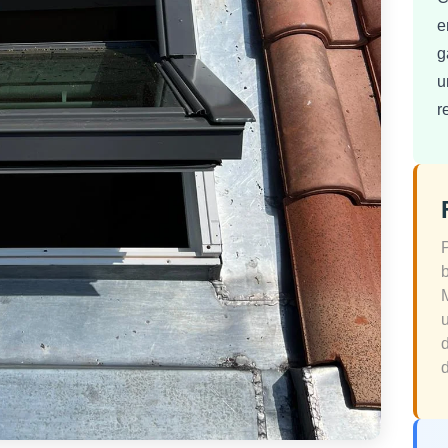
e
g
u
r
d