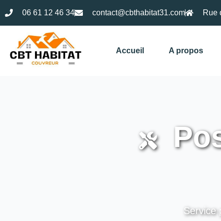
06 61 12 46 34
contact@cbthabitat31.com
Rue 
Accueil
A propos
Pos
Service 