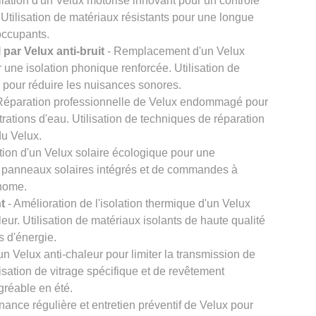
llation d'un Velux motorisé innovant pour un contrôle
. Utilisation de matériaux résistants pour une longue
 occupants.
par Velux anti-bruit
- Remplacement d'un Velux
r une isolation phonique renforcée. Utilisation de
s pour réduire les nuisances sonores.
Réparation professionnelle de Velux endommagé pour
iltrations d'eau. Utilisation de techniques de réparation
du Velux.
ation d'un Velux solaire écologique pour une
de panneaux solaires intégrés et de commandes à
onome.
t
- Amélioration de l'isolation thermique d'un Velux
leur. Utilisation de matériaux isolants de haute qualité
s d'énergie.
n Velux anti-chaleur pour limiter la transmission de
ilisation de vitrage spécifique et de revêtement
agréable en été.
nance régulière et entretien préventif de Velux pour