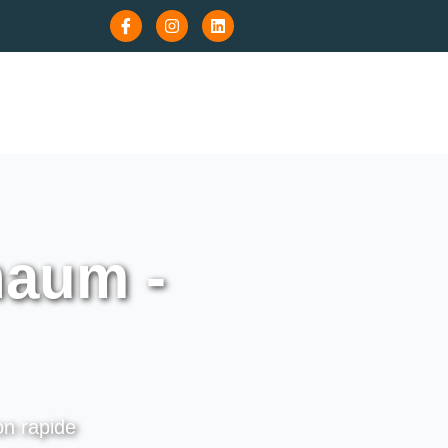
haum -
on rapide