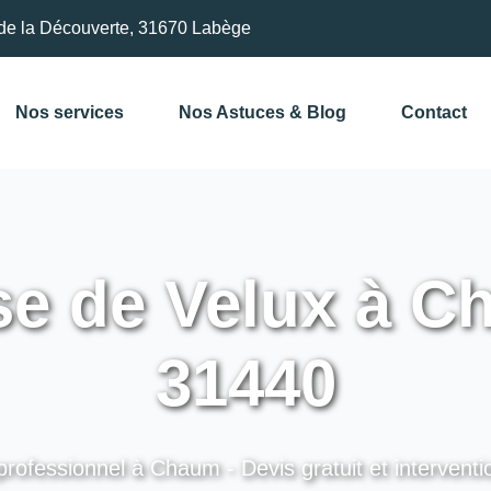
de la Découverte, 31670 Labège
Nos services
Nos Astuces & Blog
Contact
e de Velux à C
31440
professionnel à Chaum - Devis gratuit et interventi