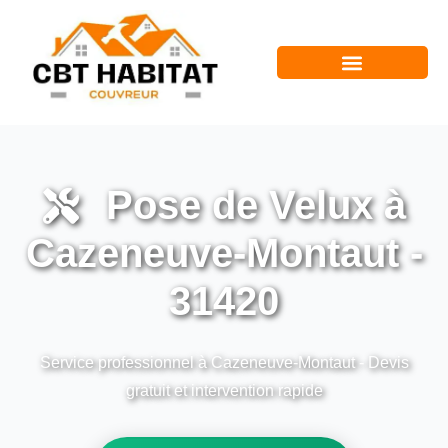
Pose de Velux à
Cazeneuve-Montaut -
31420
Service professionnel à Cazeneuve-Montaut - Devis
gratuit et intervention rapide