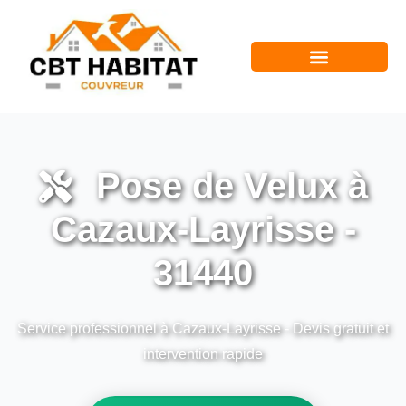
Pose de Velux à
Cazaux-Layrisse -
31440
Service professionnel à Cazaux-Layrisse - Devis gratuit et
intervention rapide