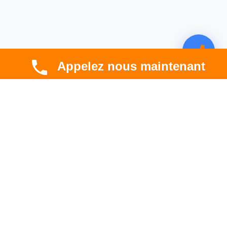
Appelez nous maintenant
CBT HABITAT
Spécialiste en rénovation électrique, thermique et
hygrométrique à Toulouse et en Occitanie.
Professionnel. Innovant. Fiable.