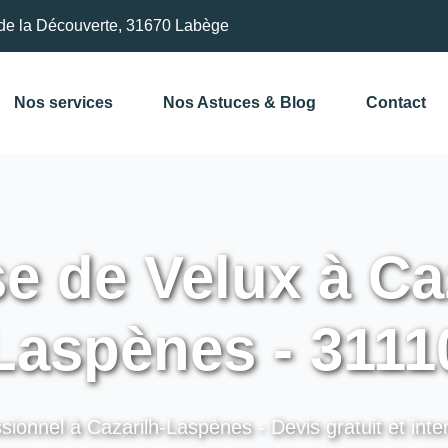
de la Découverte, 31670 Labège
Nos services
Nos Astuces & Blog
Contact
 de Velux à Caz
Laspènes - 3111
sionnel à Cazarilh-Laspènes - Devis gratuit et inte