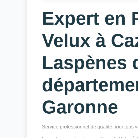
Expert en 
Velux à Caz
Laspènes 
départeme
Garonne
Service professionnel de qualité pour tous