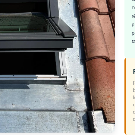
l
r
p
p
t
d