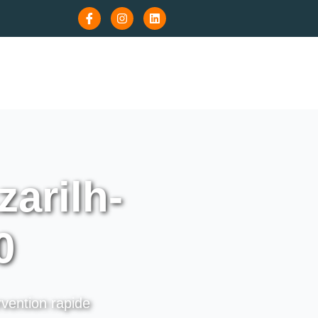
arilh-
0
rvention rapide