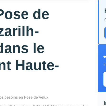
Pose de
arilh-
dans le
nt Haute-
I
 vos besoins en Pose de Velux