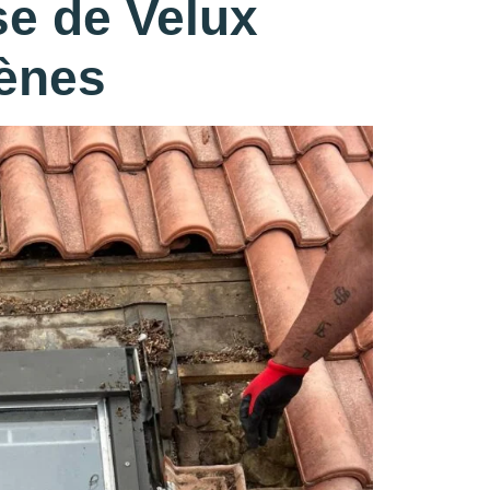
e de Velux
pènes