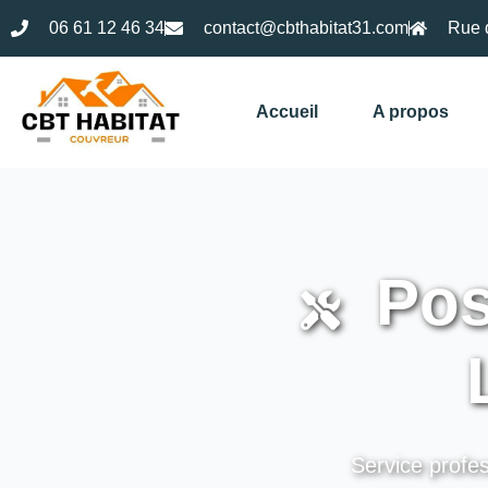
06 61 12 46 34
contact@cbthabitat31.com
Rue 
Accueil
A propos
Pose
Service profes