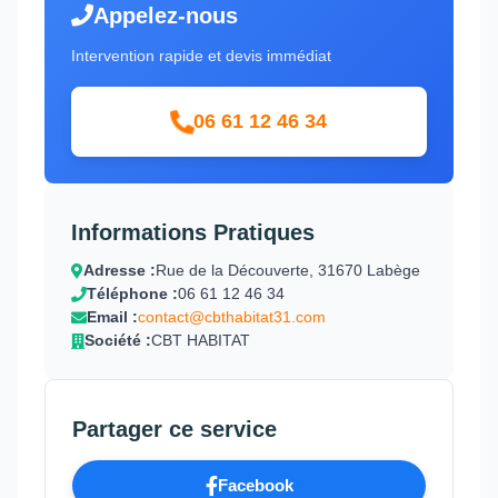
Appelez-nous
Intervention rapide et devis immédiat
06 61 12 46 34
Informations Pratiques
Adresse :
Rue de la Découverte, 31670 Labège
Téléphone :
06 61 12 46 34
Email :
contact@cbthabitat31.com
Société :
CBT HABITAT
Partager ce service
Facebook