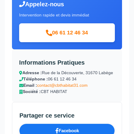
Appelez-nous
Intervention rapide et devis immédiat
06 61 12 46 34
Informations Pratiques
Adresse :
Rue de la Découverte, 31670 Labège
Téléphone :
06 61 12 46 34
Email :
contact@cbthabitat31.com
Société :
CBT HABITAT
Partager ce service
Facebook