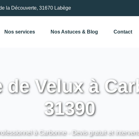
de la Découverte, 31670 Labège
Nos services
Nos Astuces & Blog
Contact
 de Velux à Car
31390
rofessionnel à Carbonne - Devis gratuit et intervent