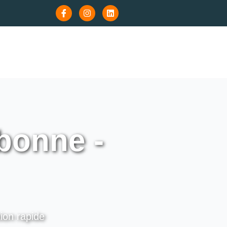
bonne -
ion rapide