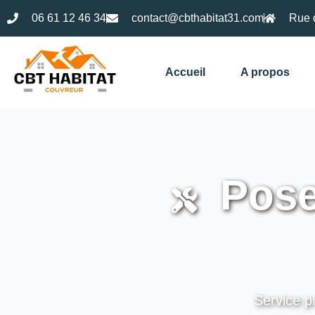
06 61 12 46 34
contact@cbthabitat31.com
Rue 
Accueil
A propos
Pose
Service p