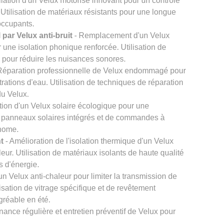
llation d'un Velux motorisé innovant pour un contrôle
. Utilisation de matériaux résistants pour une longue
 occupants.
par Velux anti-bruit
- Remplacement d'un Velux
r une isolation phonique renforcée. Utilisation de
s pour réduire les nuisances sonores.
Réparation professionnelle de Velux endommagé pour
iltrations d'eau. Utilisation de techniques de réparation
du Velux.
ation d'un Velux solaire écologique pour une
de panneaux solaires intégrés et de commandes à
onome.
t
- Amélioration de l'isolation thermique d'un Velux
leur. Utilisation de matériaux isolants de haute qualité
s d'énergie.
n Velux anti-chaleur pour limiter la transmission de
ilisation de vitrage spécifique et de revêtement
agréable en été.
nance régulière et entretien préventif de Velux pour