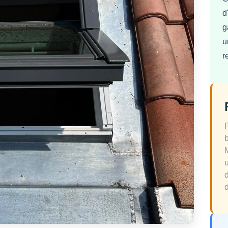
d
g
u
r
d