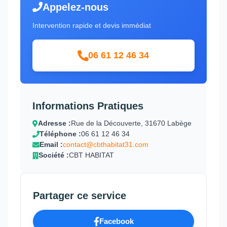
Appelez-nous
Intervention rapide et devis immédiat
06 61 12 46 34
Informations Pratiques
Adresse :
Rue de la Découverte, 31670 Labège
Téléphone :
06 61 12 46 34
Email :
contact@cbthabitat31.com
Société :
CBT HABITAT
Partager ce service
Facebook