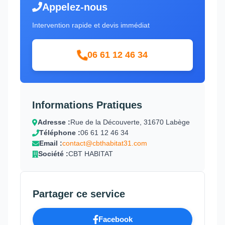
Appelez-nous
Intervention rapide et devis immédiat
06 61 12 46 34
Informations Pratiques
Adresse :
Rue de la Découverte, 31670 Labège
Téléphone :
06 61 12 46 34
Email :
contact@cbthabitat31.com
Société :
CBT HABITAT
Partager ce service
Facebook