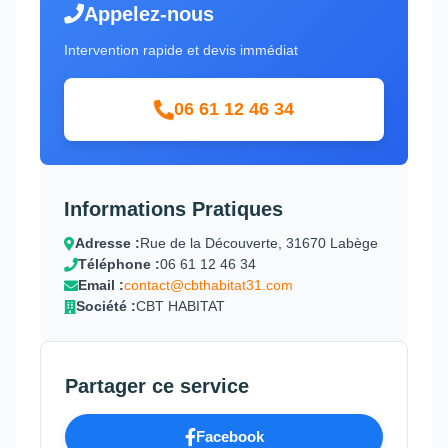
Appelez-nous
Intervention rapide et devis immédiat
06 61 12 46 34
Informations Pratiques
Adresse :
Rue de la Découverte, 31670 Labège
Téléphone :
06 61 12 46 34
Email :
contact@cbthabitat31.com
Société :
CBT HABITAT
Partager ce service
Facebook