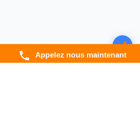
Appelez nous maintenant
CBT HABITAT
Spécialiste en rénovation électrique, thermique et
hygrométrique à Toulouse et en Occitanie.