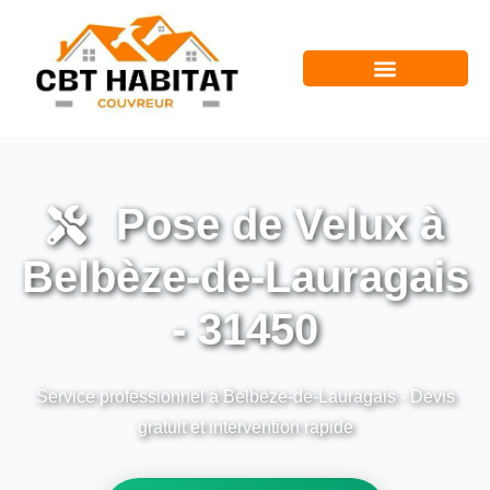
Pose de Velux à
Belbèze-de-Lauragais
- 31450
Service professionnel à Belbèze-de-Lauragais - Devis
gratuit et intervention rapide