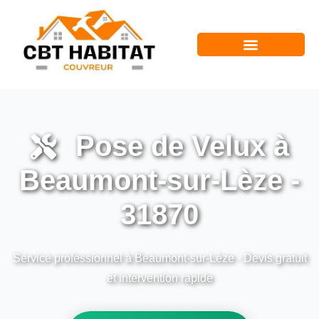
Pose de Velux à
Beaumont-sur-Lèze -
31870
Service professionnel à Beaumont-sur-Lèze - Devis gratuit
et intervention rapide