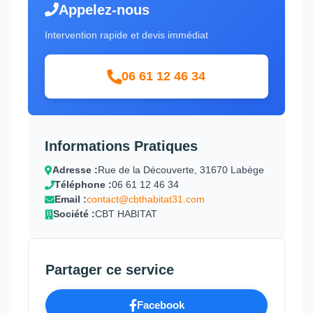
Appelez-nous
Intervention rapide et devis immédiat
06 61 12 46 34
Informations Pratiques
Adresse :
Rue de la Découverte, 31670 Labège
Téléphone :
06 61 12 46 34
Email :
contact@cbthabitat31.com
Société :
CBT HABITAT
Partager ce service
Facebook