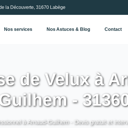
de la Découverte, 31670 Labège
Nos services
Nos Astuces & Blog
Contact
e de Velux à A
Guilhem - 3136
ssionnel à Arnaud-Guilhem - Devis gratuit et inter