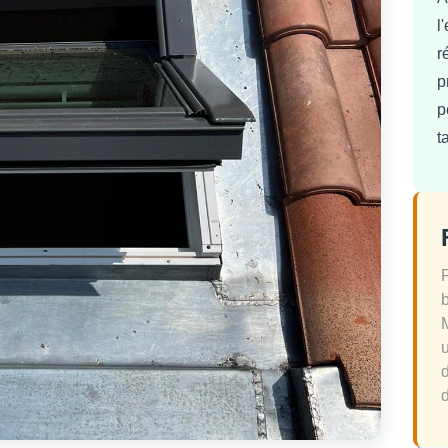
l
r
p
p
t
d