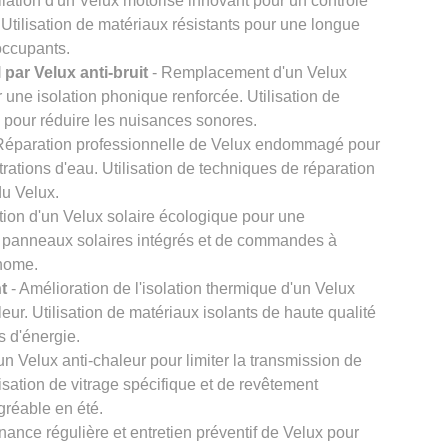
llation d'un Velux motorisé innovant pour un contrôle
. Utilisation de matériaux résistants pour une longue
 occupants.
par Velux anti-bruit
- Remplacement d'un Velux
r une isolation phonique renforcée. Utilisation de
s pour réduire les nuisances sonores.
Réparation professionnelle de Velux endommagé pour
iltrations d'eau. Utilisation de techniques de réparation
du Velux.
ation d'un Velux solaire écologique pour une
de panneaux solaires intégrés et de commandes à
onome.
t
- Amélioration de l'isolation thermique d'un Velux
leur. Utilisation de matériaux isolants de haute qualité
s d'énergie.
n Velux anti-chaleur pour limiter la transmission de
ilisation de vitrage spécifique et de revêtement
agréable en été.
nance régulière et entretien préventif de Velux pour