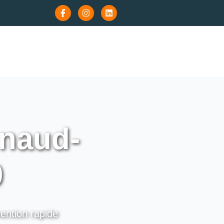
rnaud-
0
vention rapide