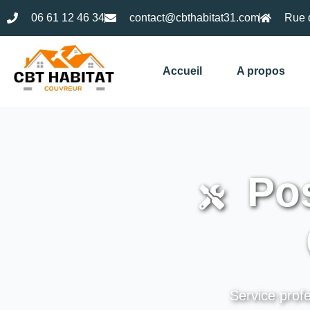
06 61 12 46 34
contact@cbthabitat31.com
Rue 
Accueil
A propos
Pos
Service profe