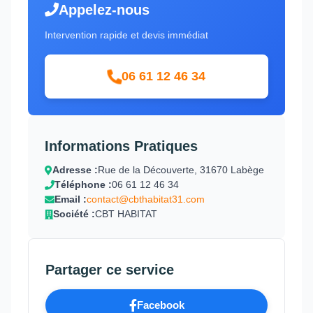
Appelez-nous
Intervention rapide et devis immédiat
06 61 12 46 34
Informations Pratiques
Adresse :
Rue de la Découverte, 31670 Labège
Téléphone :
06 61 12 46 34
Email :
contact@cbthabitat31.com
Société :
CBT HABITAT
Partager ce service
Facebook