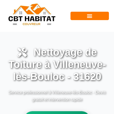
Nettoyage de
Toiture à Villeneuve-
lès-Bouloc - 31620
Service professionnel à Villeneuve-lès-Bouloc - Devis
gratuit et intervention rapide