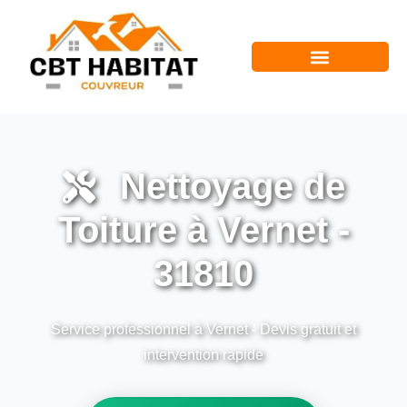
Nettoyage de
Toiture à Vernet -
31810
Service professionnel à Vernet - Devis gratuit et
intervention rapide