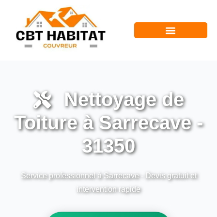
Nettoyage de
Toiture à Sarrecave -
31350
Service professionnel à Sarrecave - Devis gratuit et
intervention rapide