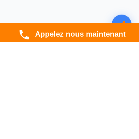
Appelez nous maintenant
CBT HABITAT
Spécialiste en rénovation électrique, thermique et
hygrométrique à Toulouse et en Occitanie.
Professionnel. Innovant. Fiable.