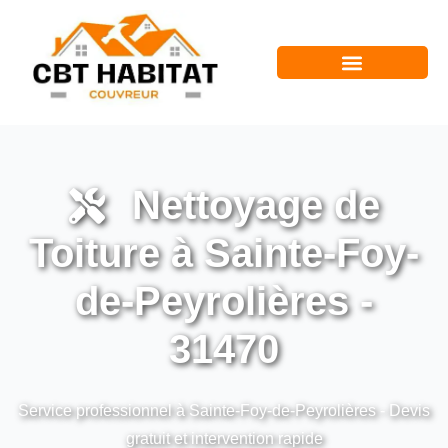
Nettoyage de
Toiture à Sainte-Foy-
de-Peyrolières -
31470
Service professionnel à Sainte-Foy-de-Peyrolières - Devis
gratuit et intervention rapide