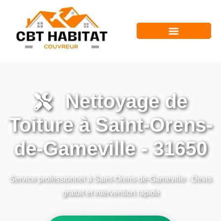
Nettoyage de
Toiture à Saint-Orens-
de-Gameville - 31650
Service professionnel à Saint-Orens-de-Gameville - Devis
gratuit et intervention rapide