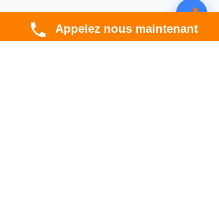
Appelez nous maintenant
CBT HABITAT
Spécialiste en rénovation électrique, thermique et
hygrométrique à Toulouse et en Occitanie.
Professionnel. Innovant. Fiable.