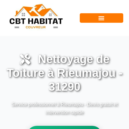
Nettoyage de
Toiture à Rieumajou -
31290
Service professionnel à Rieumajou - Devis gratuit et
intervention rapide