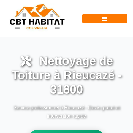
Nettoyage de
Toiture à Rieucazé -
31800
Service professionnel à Rieucazé - Devis gratuit et
intervention rapide