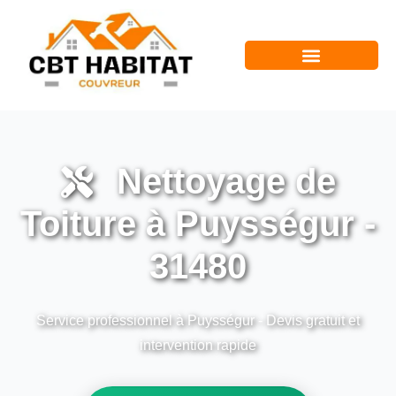
Nettoyage de
Toiture à Puysségur -
31480
Service professionnel à Puysségur - Devis gratuit et
intervention rapide