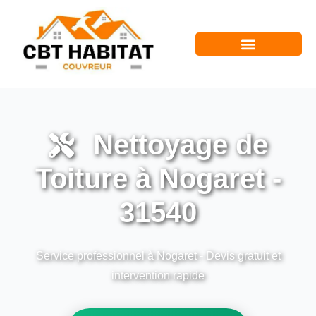
Nettoyage de
Toiture à Nogaret -
31540
Service professionnel à Nogaret - Devis gratuit et
intervention rapide