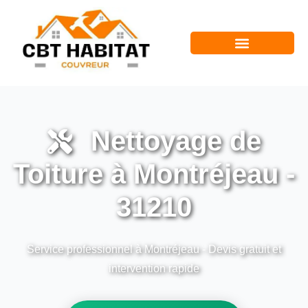
Nettoyage de
Toiture à Montréjeau -
31210
Service professionnel à Montréjeau - Devis gratuit et
intervention rapide