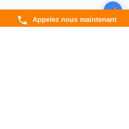
Appelez nous maintenant
CBT HABITAT
Spécialiste en rénovation électrique, thermique et
hygrométrique à Toulouse et en Occitanie.
Professionnel. Innovant. Fiable.