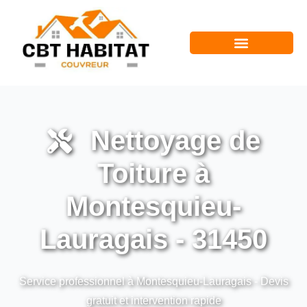
Nettoyage de
Toiture à
Montesquieu-
Lauragais - 31450
Service professionnel à Montesquieu-Lauragais - Devis
gratuit et intervention rapide