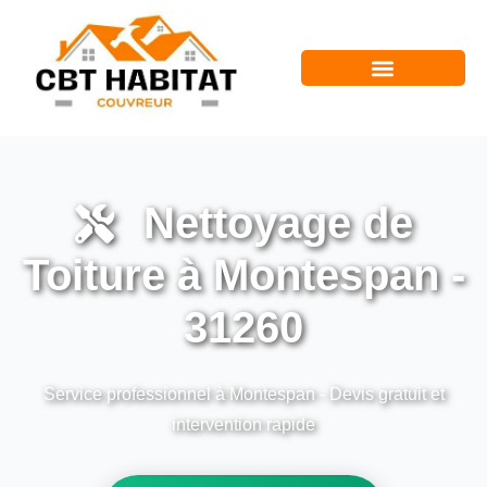
Nettoyage de
Toiture à Montespan -
31260
Service professionnel à Montespan - Devis gratuit et
intervention rapide