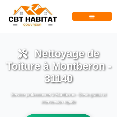
Nettoyage de
Toiture à Montberon -
31140
Service professionnel à Montberon - Devis gratuit et
intervention rapide