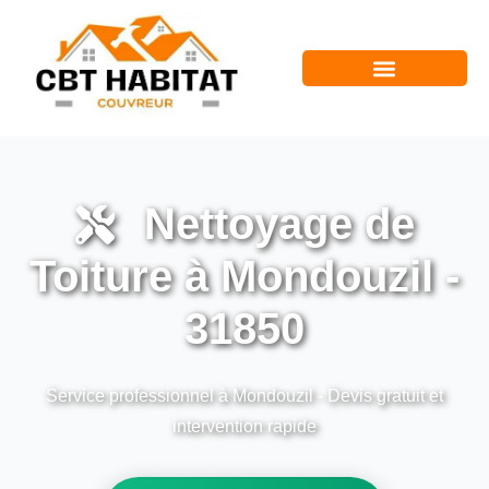
Nettoyage de
Toiture à Mondouzil -
31850
Service professionnel à Mondouzil - Devis gratuit et
intervention rapide