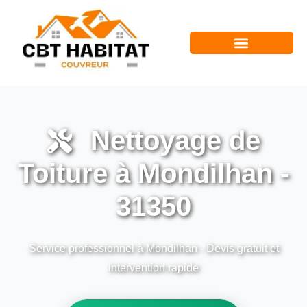
Nettoyage de
Toiture à Mondilhan -
31350
Service professionnel à Mondilhan - Devis gratuit et
intervention rapide